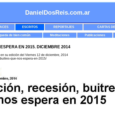
DanielDosReis.com.ar
ACES
ESCRITOS
REPORTAJES
CARTAS DE
queda de bien común
Meditaciones
Publicaciones
 ESPERA EN 2015. DICIEMBRE 2014
 en su edición del Viernes 12 de diciembre, 2014
n-buitres-que-nos-espera-en-2015/