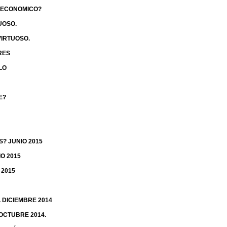
N ECONOMICO?
UOSO.
IRTUOSO.
RES
LO
E?
S? JUNIO 2015
O 2015
 2015
. DICIEMBRE 2014
 OCTUBRE 2014.